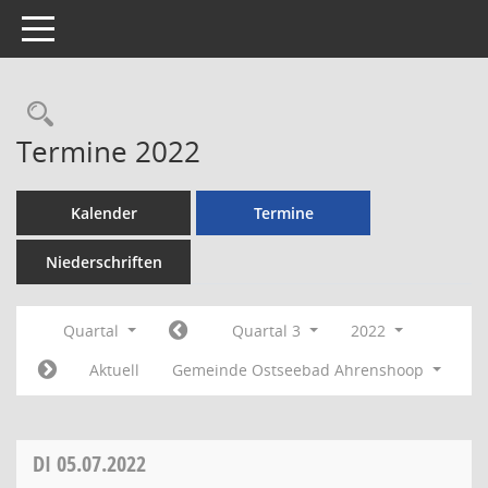
Toggle navigation
Rechercheauswahl
Termine 2022
Kalender
Termine
Niederschriften
Quartal
Quartal 3
2022
Aktuell
Gemeinde Ostseebad Ahrenshoop
DI
05.07.2022