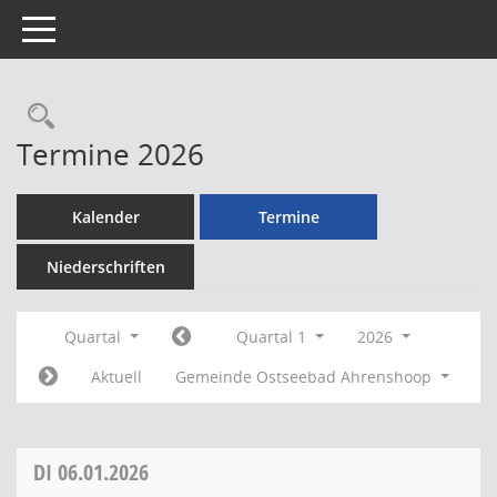
Toggle navigation
Rechercheauswahl
Termine 2026
Kalender
Termine
Niederschriften
Quartal
Quartal 1
2026
Aktuell
Gemeinde Ostseebad Ahrenshoop
DI
06.01.2026