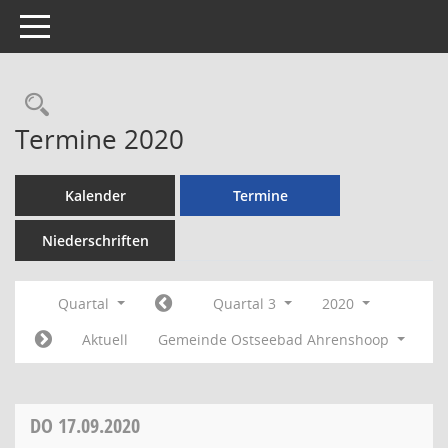
Toggle navigation
Rechercheauswahl
Termine 2020
Kalender
Termine
Niederschriften
Quartal
Quartal 3
2020
Aktuell
Gemeinde Ostseebad Ahrenshoop
DO
17.09.2020