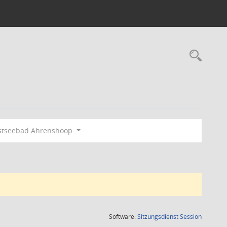
Rec
stseebad Ahrenshoop
(Wird in
Software:
Sitzungsdienst
Session