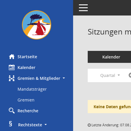
Toggle navigation
Sitzungen mi
Startseite
Kalender
Kalender
Quartal
Gremien & Mitglieder
Mandatsträger
Gremien
Keine Daten gefun
Recherche
§
     Rechtstexte
Letzte Änderung: 07.08.