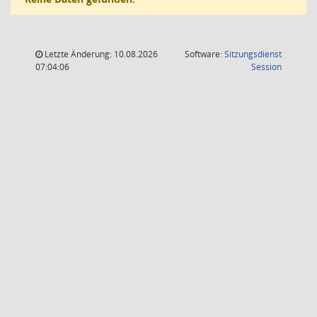
Letzte Änderung: 10.08.2026
Software:
Sitzungsdienst
(Wird in
07:04:06
Session