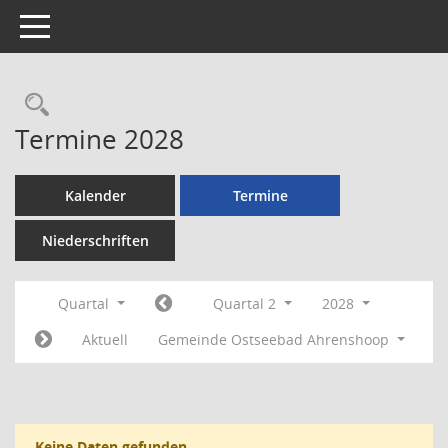
Toggle navigation
Rechercheauswahl
Termine 2028
Kalender
Termine
Niederschriften
Quartal
Quartal 2
2028
Aktuell
Gemeinde Ostseebad Ahrenshoop
Keine Daten gefunden.