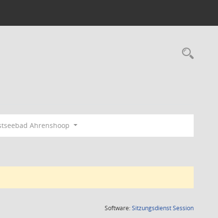
Rec
stseebad Ahrenshoop
(Wird in
Software:
Sitzungsdienst
Session