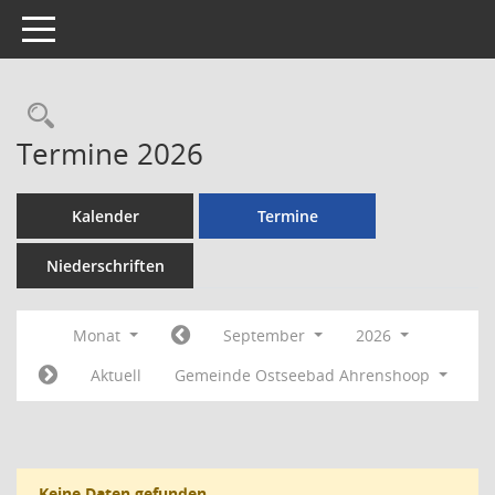
Toggle navigation
Rechercheauswahl
Termine 2026
Kalender
Termine
Niederschriften
Monat
September
2026
Aktuell
Gemeinde Ostseebad Ahrenshoop
Keine Daten gefunden.