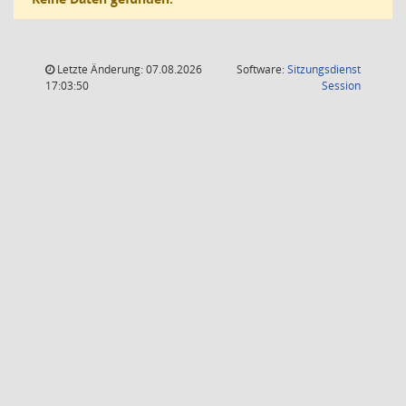
Letzte Änderung: 07.08.2026
Software:
Sitzungsdienst
(Wird in
17:03:50
Session