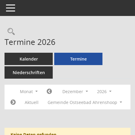
Toggle navigation
Rechercheauswahl
Termine 2026
Kalender
Termine
Niederschriften
Monat
Dezember
2026
Aktuell
Gemeinde Ostseebad Ahrenshoop
Keine Daten gefunden.