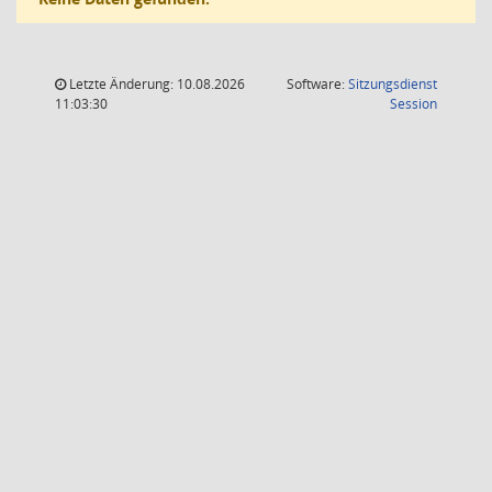
Letzte Änderung: 10.08.2026
Software:
Sitzungsdienst
(Wird in
11:03:30
Session