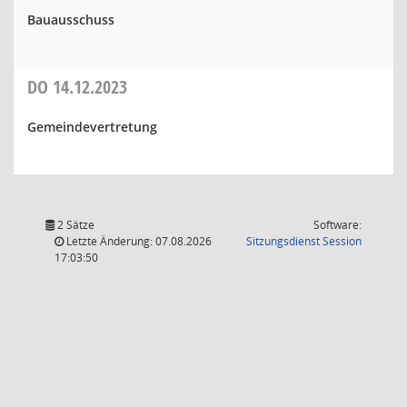
Bauausschuss
DO
14.12.2023
Gemeindevertretung
2 Sätze
Software:
(Wird in
Letzte Änderung: 07.08.2026
Sitzungsdienst
Session
17:03:50