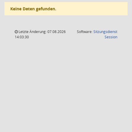
Keine Daten gefunden.
Letzte Änderung: 07.08.2026
Software:
Sitzungsdienst
(Wird in
14:03:30
Session