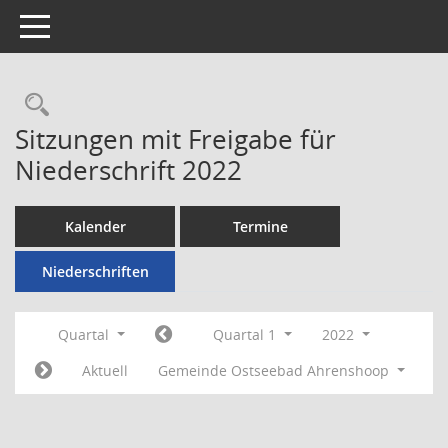
Toggle navigation
Rechercheauswahl
Sitzungen mit Freigabe für
Niederschrift 2022
Kalender
Termine
Niederschriften
Quartal
Quartal 1
2022
Aktuell
Gemeinde Ostseebad Ahrenshoop