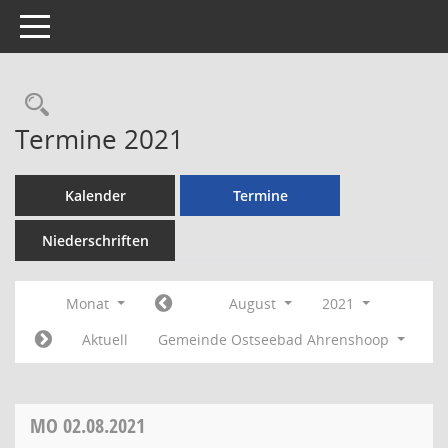
Toggle navigation
Rechercheauswahl
Termine 2021
Kalender
Termine
Niederschriften
Monat
August
2021
Aktuell
Gemeinde Ostseebad Ahrenshoop
MO
02.08.2021