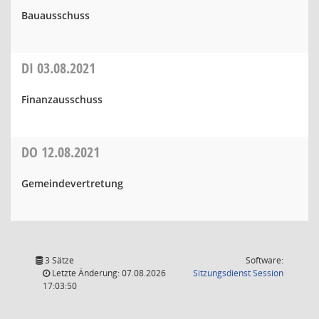
Bauausschuss
DI
03.08.2021
Finanzausschuss
DO
12.08.2021
Gemeindevertretung
3 Sätze
Software:
(Wird in
Letzte Änderung: 07.08.2026
Sitzungsdienst
Session
17:03:50