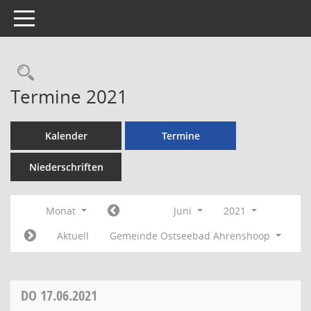
Toggle navigation
Rechercheauswahl
Termine 2021
Kalender
Termine
Niederschriften
Monat
Juni
2021
Aktuell
Gemeinde Ostseebad Ahrenshoop
DO
17.06.2021