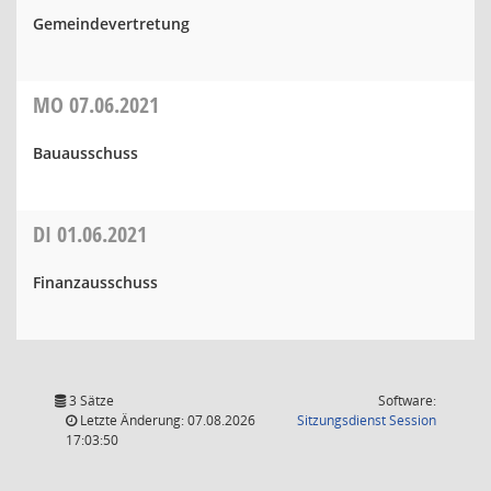
Gemeindevertretung
MO
07.06.2021
Bauausschuss
DI
01.06.2021
Finanzausschuss
3 Sätze
Software:
(Wird in
Letzte Änderung: 07.08.2026
Sitzungsdienst
Session
17:03:50