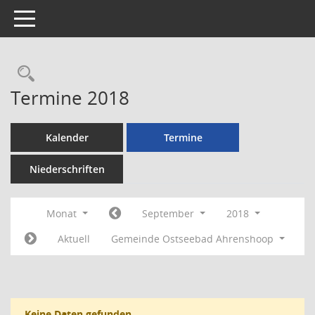
Toggle navigation
Rechercheauswahl
Termine 2018
Kalender
Termine
Niederschriften
Monat
September
2018
Aktuell
Gemeinde Ostseebad Ahrenshoop
Keine Daten gefunden.