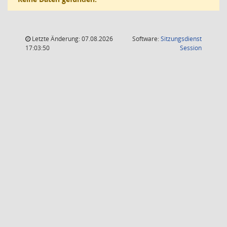
Letzte Änderung: 07.08.2026
Software:
Sitzungsdienst
(Wird in
17:03:50
Session