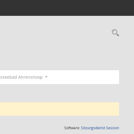
Rec
stseebad Ahrenshoop
(Wird in
Software:
Sitzungsdienst
Session