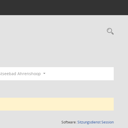
Rec
stseebad Ahrenshoop
(Wird in
Software:
Sitzungsdienst
Session