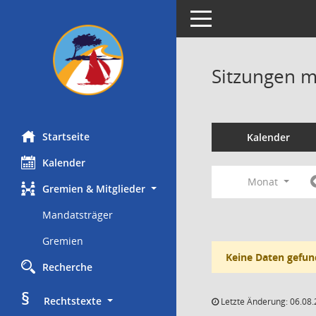
Toggle navigation
Sitzungen mi
Startseite
Kalender
Kalender
Monat
Gremien & Mitglieder
Mandatsträger
Gremien
Keine Daten gefun
Recherche
§
     Rechtstexte
Letzte Änderung: 06.08.