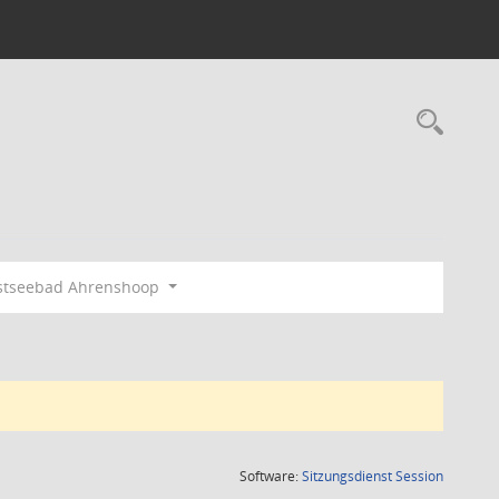
Rec
stseebad Ahrenshoop
(Wird in
Software:
Sitzungsdienst
Session