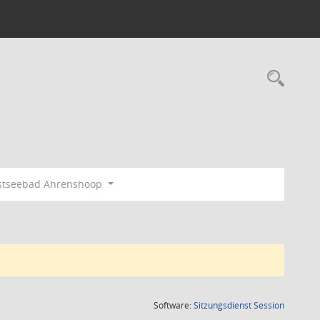
Rec
stseebad Ahrenshoop
(Wird in
Software:
Sitzungsdienst
Session