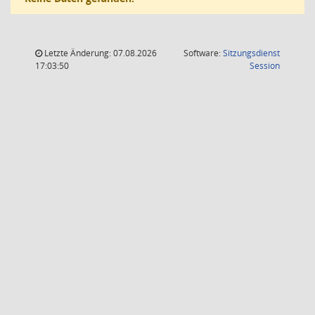
Letzte Änderung: 07.08.2026
Software:
Sitzungsdienst
(Wird in
17:03:50
Session