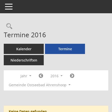
Toggle navigation
Rechercheauswahl
Termine 2016
Kalender
Termine
Niederschriften
Jahr
2016
Gemeinde Ostseebad Ahrenshoop
Keine Daten gefunden.