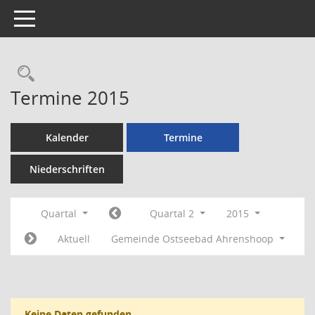
Toggle navigation
Rechercheauswahl
Termine 2015
Kalender
Termine
Niederschriften
Quartal
Quartal 2
2015
Aktuell
Gemeinde Ostseebad Ahrenshoop
Keine Daten gefunden.