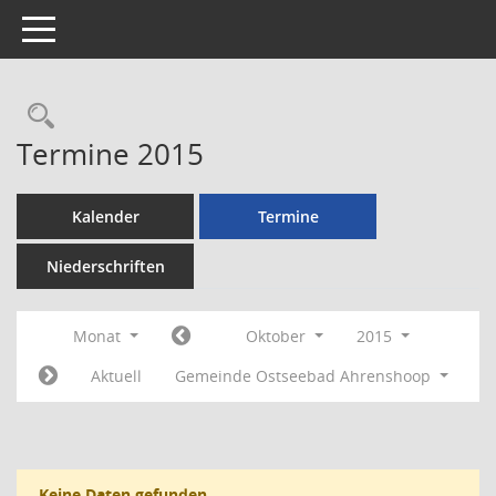
Toggle navigation
Rechercheauswahl
Termine 2015
Kalender
Termine
Niederschriften
Monat
Oktober
2015
Aktuell
Gemeinde Ostseebad Ahrenshoop
Keine Daten gefunden.