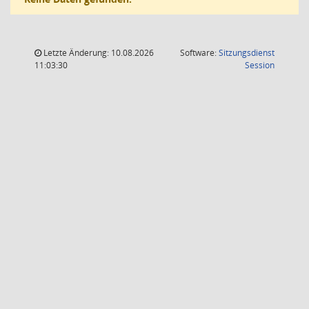
Letzte Änderung: 10.08.2026
Software:
Sitzungsdienst
(Wird in
11:03:30
Session