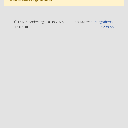
Letzte Änderung: 10.08.2026
Software:
Sitzungsdienst
(Wird in
12:03:30
Session