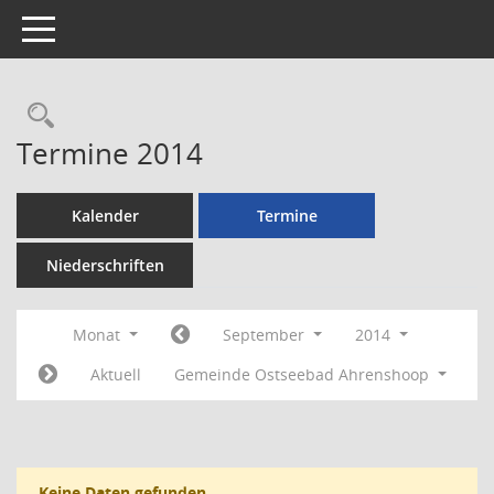
Toggle navigation
Rechercheauswahl
Termine 2014
Kalender
Termine
Niederschriften
Monat
September
2014
Aktuell
Gemeinde Ostseebad Ahrenshoop
Keine Daten gefunden.