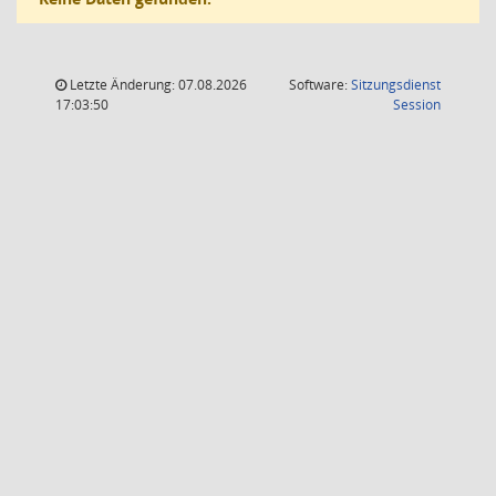
Letzte Änderung: 07.08.2026
Software:
Sitzungsdienst
(Wird in
17:03:50
Session