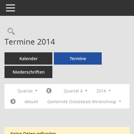
Toggle navigation
Rechercheauswahl
Termine 2014
Kalender
Termine
Niederschriften
Quartal
Quartal 4
2014
Aktuell
Gemeinde Ostseebad Ahrenshoop
Keine Daten gefunden.