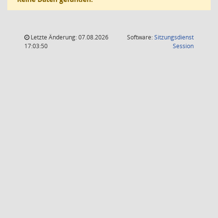
Letzte Änderung: 07.08.2026
Software:
Sitzungsdienst
(Wird in
17:03:50
Session