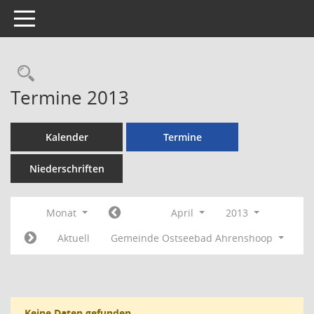
Toggle navigation
Rechercheauswahl
Termine 2013
Kalender
Termine
Niederschriften
Monat
April
2013
Aktuell
Gemeinde Ostseebad Ahrenshoop
Keine Daten gefunden.