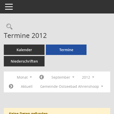
Toggle navigation
Rechercheauswahl
Termine 2012
Kalender
Termine
Niederschriften
Monat
September
2012
Aktuell
Gemeinde Ostseebad Ahrenshoop
Keine Daten gefunden.