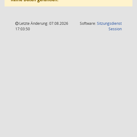
Letzte Änderung: 07.08.2026
Software:
Sitzungsdienst
(Wird in
17:03:50
Session