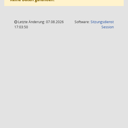
Letzte Änderung: 07.08.2026
Software:
Sitzungsdienst
(Wird in
17:03:50
Session