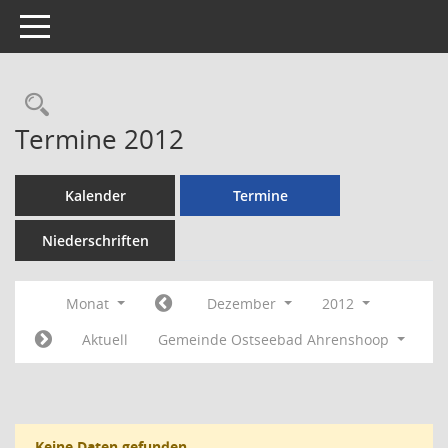
Toggle navigation
Rechercheauswahl
Termine 2012
Kalender
Termine
Niederschriften
Monat
Dezember
2012
Aktuell
Gemeinde Ostseebad Ahrenshoop
Keine Daten gefunden.