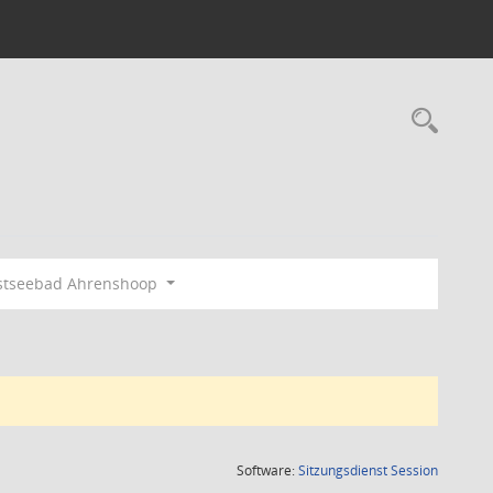
Rec
stseebad Ahrenshoop
(Wird in
Software:
Sitzungsdienst
Session