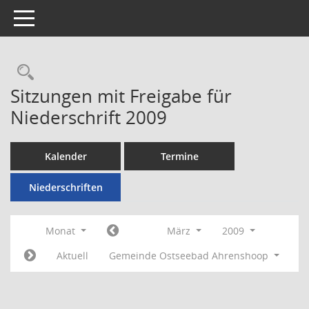
Toggle navigation
Rechercheauswahl
Sitzungen mit Freigabe für
Niederschrift 2009
Kalender
Termine
Niederschriften
Monat
März
2009
Aktuell
Gemeinde Ostseebad Ahrenshoop