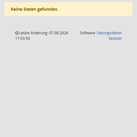
Keine Daten gefunden.
Letzte Änderung: 07.08.2026
Software:
Sitzungsdienst
(Wird in
17:03:50
Session