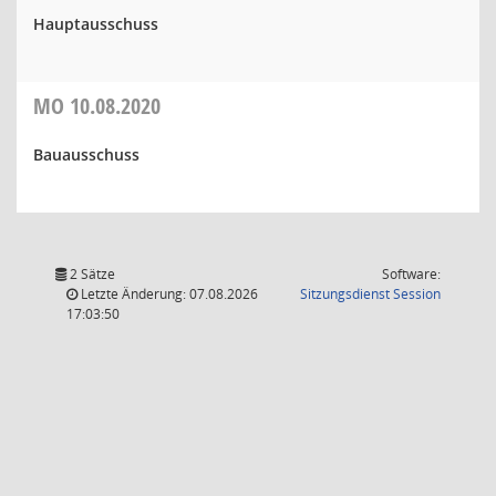
Hauptausschuss
MO
10.08.2020
Bauausschuss
2 Sätze
Software:
(Wird in
Letzte Änderung: 07.08.2026
Sitzungsdienst
Session
17:03:50