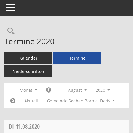
Toggle navigation
Rechercheauswahl
Termine 2020
Kalender
Termine
Niederschriften
Monat
August
2020
Aktuell
Gemeinde Seebad Born a. Darß
DI
11.08.2020