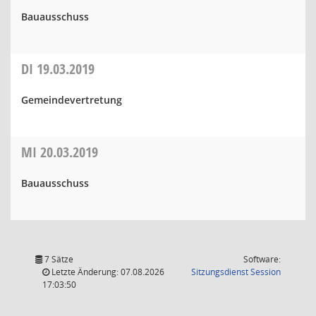
Bauausschuss
DI
19.03.2019
Gemeindevertretung
MI
20.03.2019
Bauausschuss
7 Sätze
Software:
(Wird in
Letzte Änderung: 07.08.2026
Sitzungsdienst
Session
17:03:50