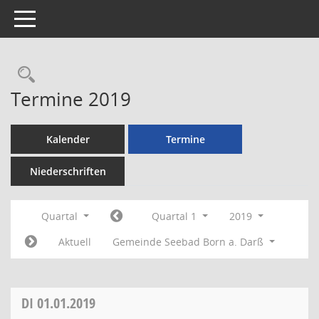
Toggle navigation
Rechercheauswahl
Termine 2019
Kalender
Termine
Niederschriften
Quartal
Quartal 1
2019
Aktuell
Gemeinde Seebad Born a. Darß
DI
01.01.2019