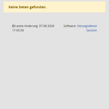
Keine Daten gefunden.
Letzte Änderung: 07.08.2026
Software:
Sitzungsdienst
(Wird in
17:03:50
Session