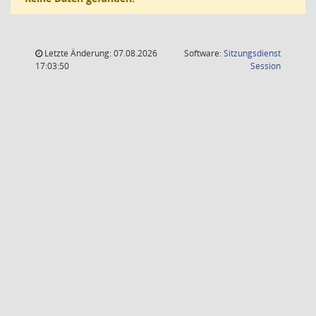
Letzte Änderung: 07.08.2026
Software:
Sitzungsdienst
(Wird in
17:03:50
Session