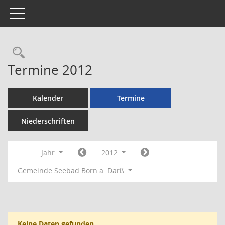
Toggle navigation
Rechercheauswahl
Termine 2012
Kalender
Termine
Niederschriften
Jahr
2012
Gemeinde Seebad Born a. Darß
Keine Daten gefunden.