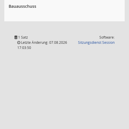
Bauausschuss
1 Satz
Software:
(Wird in
Letzte Änderung: 07.08.2026
Sitzungsdienst
Session
17:03:50