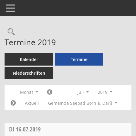
Toggle navigation
Rechercheauswahl
Termine 2019
Kalender
Termine
Niederschriften
Monat
Juli
2019
Aktuell
Gemeinde Seebad Born a. Darß
DI
16.07.2019