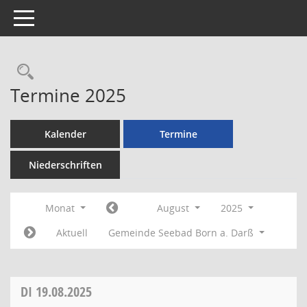
Toggle navigation
Rechercheauswahl
Termine 2025
Kalender
Termine
Niederschriften
Monat
August
2025
Aktuell
Gemeinde Seebad Born a. Darß
DI
19.08.2025