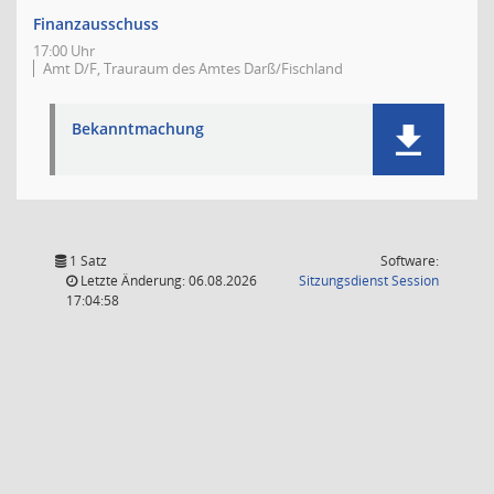
Finanzausschuss
17:00 Uhr
Amt D/F, Trauraum des Amtes Darß/Fischland
Bekanntmachung
1 Satz
Software:
(Wird in
Letzte Änderung: 06.08.2026
Sitzungsdienst
Session
17:04:58