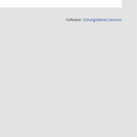
(Wird in
Software:
Sitzungsdienst
Session