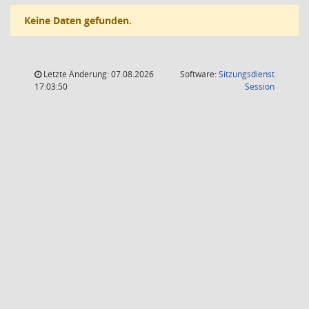
Keine Daten gefunden.
Letzte Änderung: 07.08.2026
Software:
Sitzungsdienst
(Wird in
17:03:50
Session