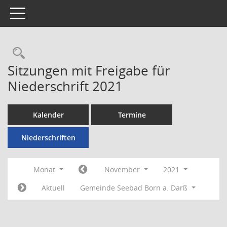
Toggle navigation
Rechercheauswahl
Sitzungen mit Freigabe für
Niederschrift 2021
Kalender
Termine
Niederschriften
Monat
November
2021
Aktuell
Gemeinde Seebad Born a. Darß