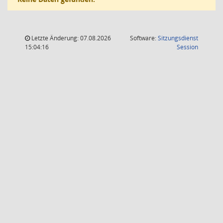
Letzte Änderung: 07.08.2026
Software:
Sitzungsdienst
(Wird in
15:04:16
Session