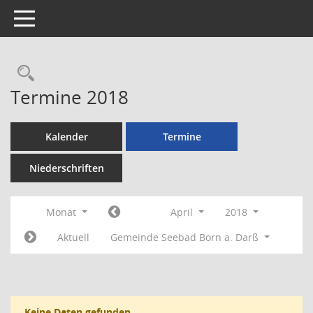
Toggle navigation
Rechercheauswahl
Termine 2018
Kalender
Termine
Niederschriften
Monat
April
2018
Aktuell
Gemeinde Seebad Born a. Darß
Keine Daten gefunden.