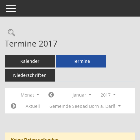
Toggle navigation
Rechercheauswahl
Termine 2017
Kalender
Termine
Niederschriften
Monat
Januar
2017
Aktuell
Gemeinde Seebad Born a. Darß
Keine Daten gefunden.