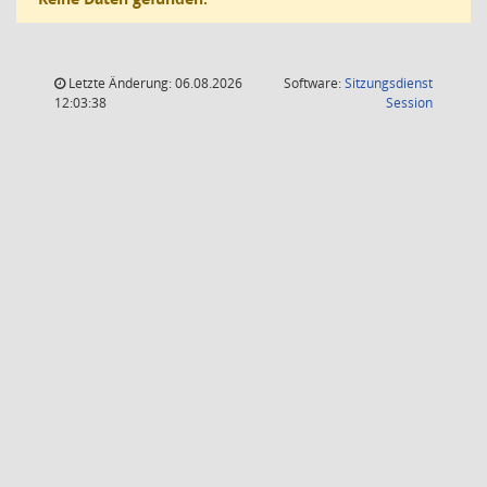
Letzte Änderung: 06.08.2026
Software:
Sitzungsdienst
(Wird in
12:03:38
Session