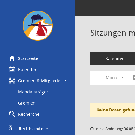
Toggle navigation
Sitzungen mi
Startseite
Kalender
Kalender
Monat
Gremien & Mitglieder
Mandatsträger
Gremien
Keine Daten gefun
Recherche
§
     Rechtstexte
Letzte Änderung: 06.08.