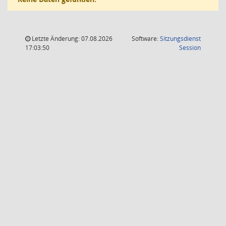
Letzte Änderung: 07.08.2026
Software:
Sitzungsdienst
(Wird in
17:03:50
Session