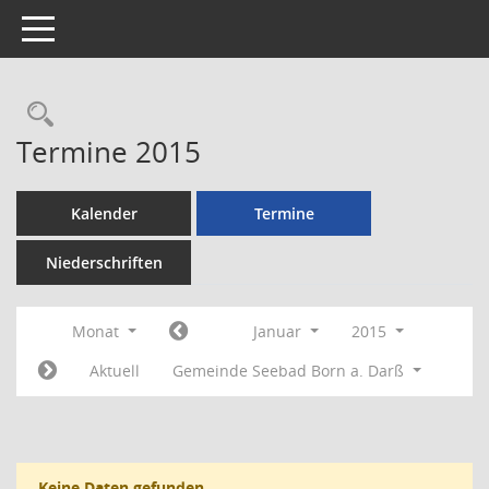
Toggle navigation
Rechercheauswahl
Termine 2015
Kalender
Termine
Niederschriften
Monat
Januar
2015
Aktuell
Gemeinde Seebad Born a. Darß
Keine Daten gefunden.