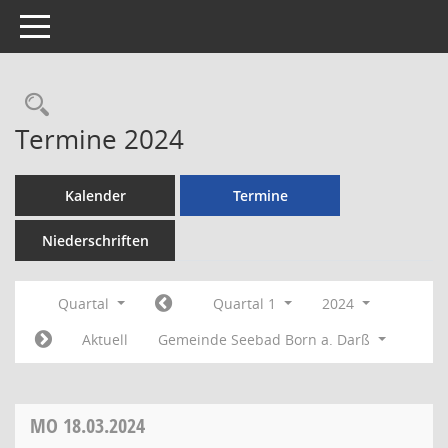
Toggle navigation
Rechercheauswahl
Termine 2024
Kalender
Termine
Niederschriften
Quartal
Quartal 1
2024
Aktuell
Gemeinde Seebad Born a. Darß
MO
18.03.2024