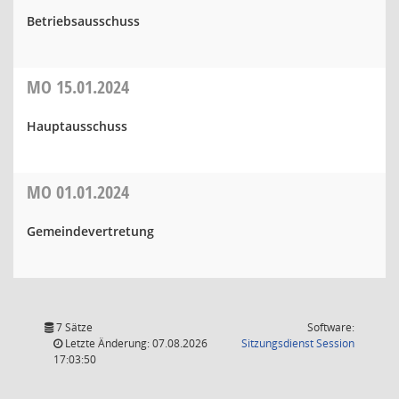
Betriebsausschuss
MO
15.01.2024
Hauptausschuss
MO
01.01.2024
Gemeindevertretung
7 Sätze
Software:
(Wird in
Letzte Änderung: 07.08.2026
Sitzungsdienst
Session
17:03:50