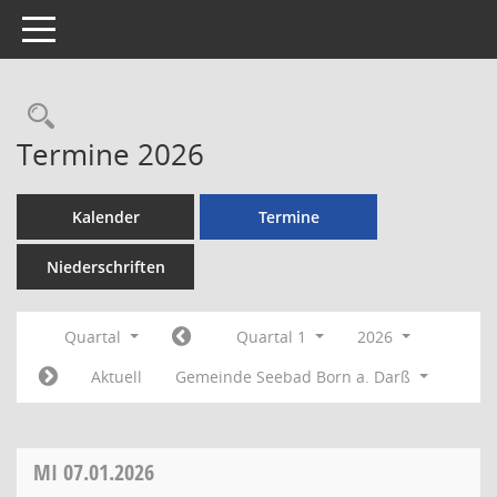
Toggle navigation
Rechercheauswahl
Termine 2026
Kalender
Termine
Niederschriften
Quartal
Quartal 1
2026
Aktuell
Gemeinde Seebad Born a. Darß
MI
07.01.2026