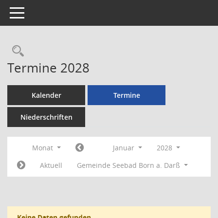
Toggle navigation
Rechercheauswahl
Termine 2028
Kalender
Termine
Niederschriften
Monat
Januar
2028
Aktuell
Gemeinde Seebad Born a. Darß
Keine Daten gefunden.