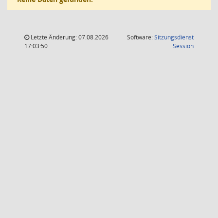
Letzte Änderung: 07.08.2026
Software:
Sitzungsdienst
(Wird in
17:03:50
Session