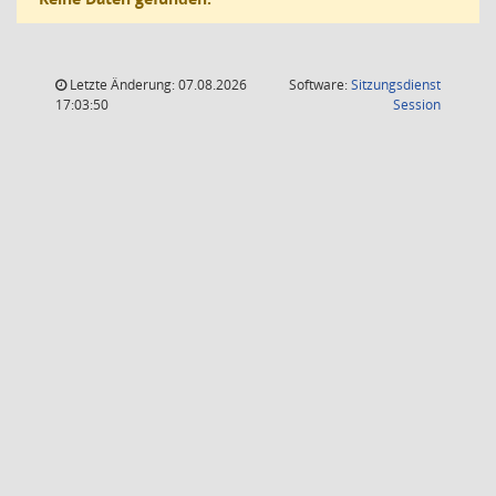
Letzte Änderung: 07.08.2026
Software:
Sitzungsdienst
(Wird in
17:03:50
Session