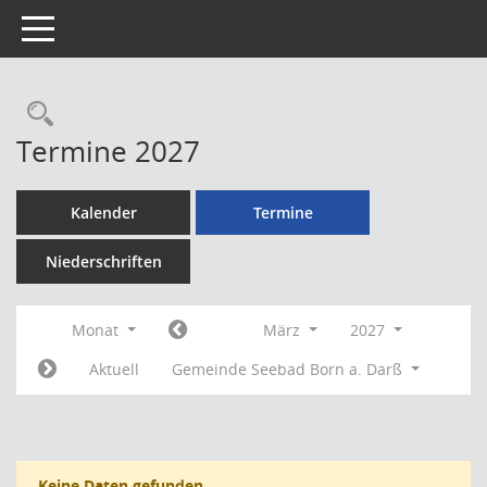
Toggle navigation
Rechercheauswahl
Termine 2027
Kalender
Termine
Niederschriften
Monat
März
2027
Aktuell
Gemeinde Seebad Born a. Darß
Keine Daten gefunden.