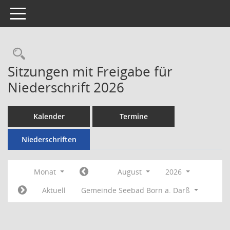
Toggle navigation
Rechercheauswahl
Sitzungen mit Freigabe für
Niederschrift 2026
Kalender
Termine
Niederschriften
Monat
August
2026
Aktuell
Gemeinde Seebad Born a. Darß