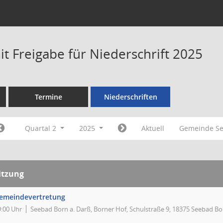
t Freigabe für Niederschrift 2025
Termine
Niederschriften
Quartal 2
2025
Aktuell
Gemeinde Se
itzung
emeindevertretung
9:00 Uhr
Seebad Born a. Darß, Borner Hof, Schulstraße 9, 18375 Seebad Bo