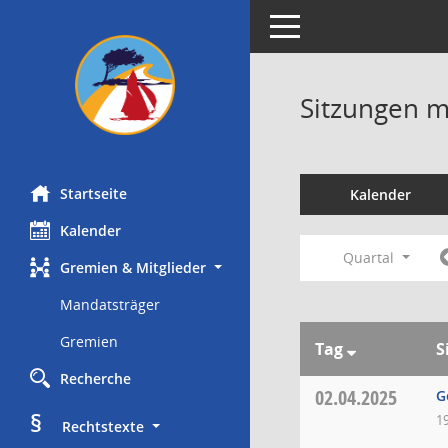
Toggle navigation
Sitzungen mi
Startseite
Kalender
Kalender
Quartal
Gremien & Mitglieder
Mandatsträger
Gremien
Tag
S
Recherche
02.04.2025
G
§
1
     Rechtstexte