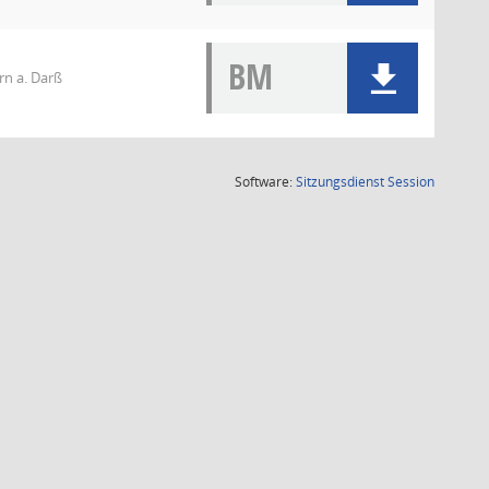
BM
rn a. Darß
(Wird in
Software:
Sitzungsdienst
Session