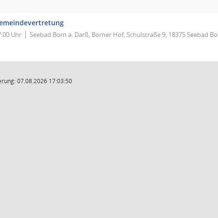
emeindevertretung
7:00 Uhr
Seebad Born a. Darß, Borner Hof, Schulstraße 9, 18375 Seebad Bo
rung: 07.08.2026 17:03:50