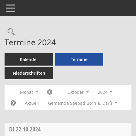
Toggle navigation
Rechercheauswahl
Termine 2024
Kalender
Termine
Niederschriften
Monat
Oktober
2024
Aktuell
Gemeinde Seebad Born a. Darß
DI
22.10.2024