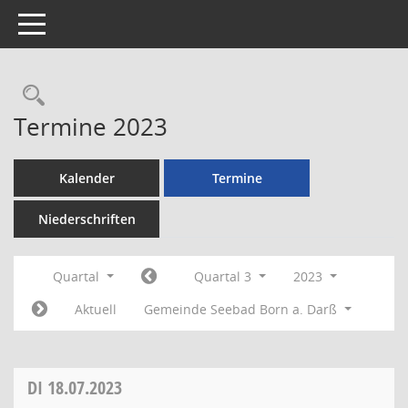
Toggle navigation
Rechercheauswahl
Termine 2023
Kalender
Termine
Niederschriften
Quartal
Quartal 3
2023
Aktuell
Gemeinde Seebad Born a. Darß
DI
18.07.2023