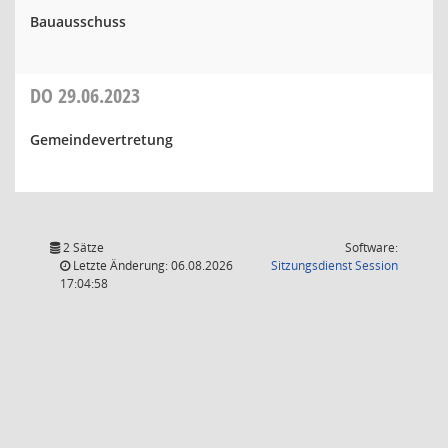
Bauausschuss
DO
29.06.2023
Gemeindevertretung
2 Sätze
Software:
(Wird in
Letzte Änderung: 06.08.2026
Sitzungsdienst
Session
17:04:58