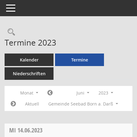
Toggle navigation
Rechercheauswahl
Termine 2023
Kalender
Termine
Niederschriften
Monat
Juni
2023
Aktuell
Gemeinde Seebad Born a. Darß
MI
14.06.2023