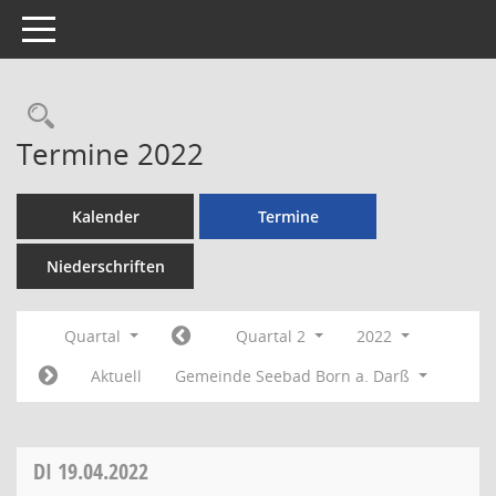
Toggle navigation
Rechercheauswahl
Termine 2022
Kalender
Termine
Niederschriften
Quartal
Quartal 2
2022
Aktuell
Gemeinde Seebad Born a. Darß
DI
19.04.2022