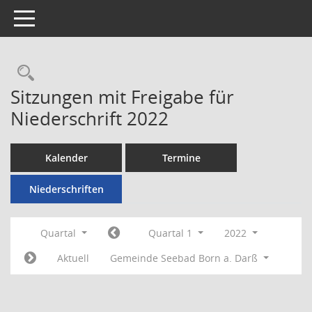
Toggle navigation
Rechercheauswahl
Sitzungen mit Freigabe für
Niederschrift 2022
Kalender
Termine
Niederschriften
Quartal
Quartal 1
2022
Aktuell
Gemeinde Seebad Born a. Darß