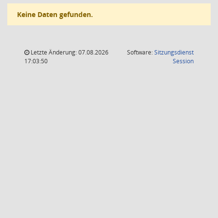
Keine Daten gefunden.
Letzte Änderung: 07.08.2026
Software:
Sitzungsdienst
(Wird in
17:03:50
Session